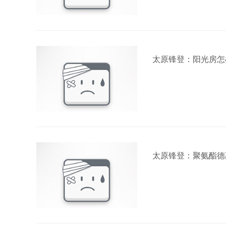
太原锋登：阳光房怎
太原锋登：聚氨酯德