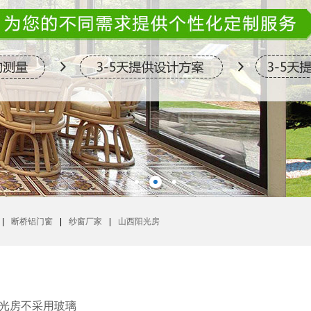
|
断桥铝门窗
|
纱窗厂家
|
山西阳光房
光房不采用玻璃